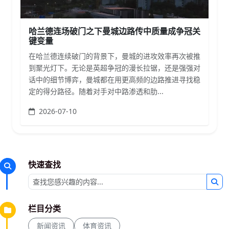
哈兰德连场破门之下曼城边路传中质量成争冠关
键变量
在哈兰德连续破门的背景下，曼城的进攻效率再次被推
到聚光灯下。无论是英超争冠的漫长拉锯，还是强强对
话中的细节博弈，曼城都在用更高频的边路推进寻找稳
定的得分路径。随着对手对中路渗透和肋...
2026-07-10
快速查找
栏目分类
新闻资讯
体育资讯