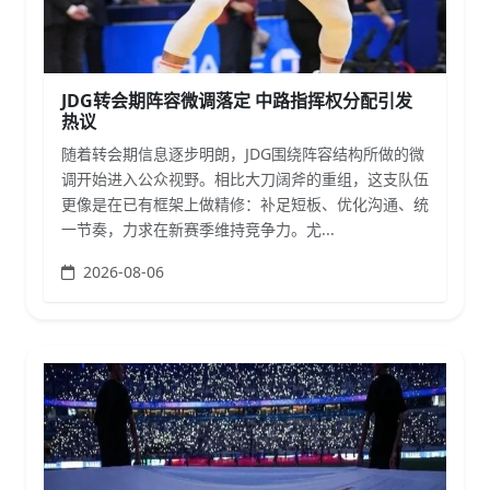
JDG转会期阵容微调落定 中路指挥权分配引发
热议
随着转会期信息逐步明朗，JDG围绕阵容结构所做的微
调开始进入公众视野。相比大刀阔斧的重组，这支队伍
更像是在已有框架上做精修：补足短板、优化沟通、统
一节奏，力求在新赛季维持竞争力。尤...
2026-08-06