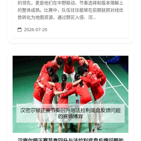
的领先，更是他们在中野联动、节奏选择和版本理解上
的整体成熟。比赛中，队伍往往能够在前期就把对线优
势转化为地图资源，通过野区入侵、河...
2026-07-20
汉密尔顿正赛节奏回升与法拉利底盘反馈问题的