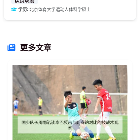
饮食规划
学历:
北京体育大学运动人体科学硕士
更多文章