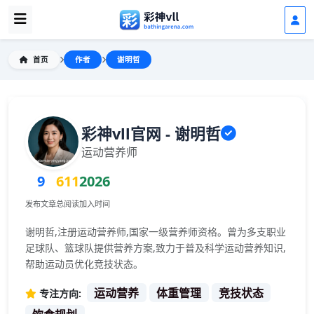
首页
作者
谢明哲
彩神vll官网 - 谢明哲
运动营养师
9
611
2026
发布文章
总阅读
加入时间
谢明哲,注册运动营养师,国家一级营养师资格。曾为多支职业
足球队、篮球队提供营养方案,致力于普及科学运动营养知识,
帮助运动员优化竞技状态。
运动营养
体重管理
竞技状态
专注方向: