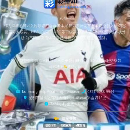
彩神vll
作为深耕彩神vll入库领域的垂直媒体,彩神vll累计发布万余篇原创文章,内容
覆盖五大联赛、NBA、WTT、UFC 等顶级赛事。从转会窗动态到战术板分
析,为不同层次的体育读者构 建完整的资讯阅读链路。
APP下载
首页
新闻资讯
体育资讯
关于我们
联系我们
隐私政策
服务条款
网站地图
RSS订阅
kunming-help@bathingarena.com
0871-6288-9944
昆明市呈贡区锦绣大街1号七彩云南第壹城12层
7×24 小时全天候服务
链接交换
悟空体育
韦德官方
MK体育