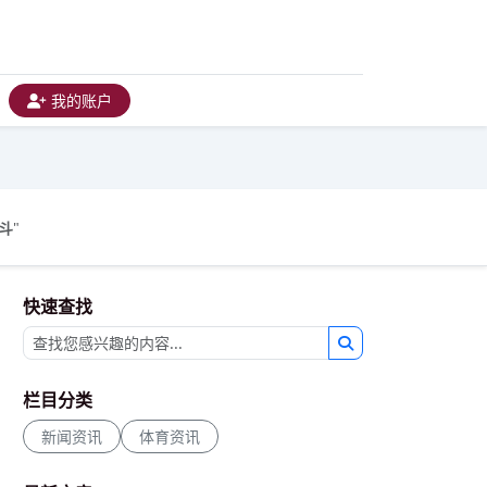
我的账户
斗
"
快速查找
栏目分类
新闻资讯
体育资讯