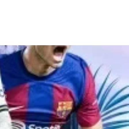
大联
育读者
S订阅