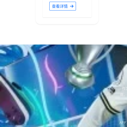
查看详情
作
赛、
AP